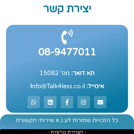
יצירת קשר
08-9477011
תא דואר:
מס' 15082
אימייל: I
nfo@Talk4less.co.il
כל הזכויות שמורות לע.נ.א שירותי תקשורת
- הצהרת נגישות -