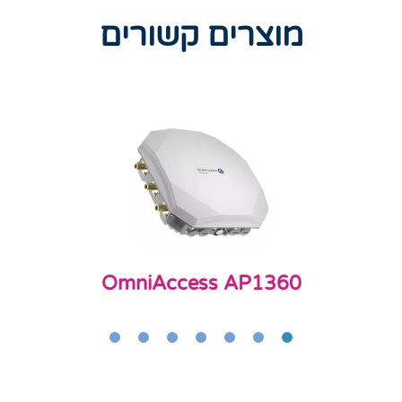
מוצרים קשורים
OmniAccess AP1360
7
6
5
4
3
2
1