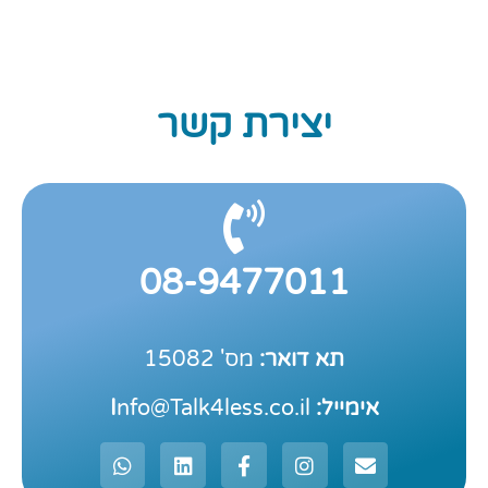
8
7
6
5
4
3
2
1
יצירת קשר
08-9477011
תא דואר:
מס' 15082
אימייל: I
nfo@Talk4less.co.il